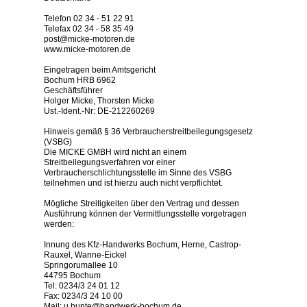
Telefon 02 34 - 51 22 91
Telefax 02 34 - 58 35 49
post@micke-motoren.de
www.micke-motoren.de
Eingetragen beim Amtsgericht
Bochum HRB 6962
Geschäftsführer
Holger Micke, Thorsten Micke
Ust.-Ident.-Nr: DE-212260269
Hinweis gemäß § 36 Verbraucherstreitbeilegungsgesetz
(VSBG)
Die MICKE GMBH wird nicht an einem
Streitbeilegungsverfahren vor einer
Verbraucherschlichtungsstelle im Sinne des VSBG
teilnehmen und ist hierzu auch nicht verpflichtet.
Mögliche Streitigkeiten über den Vertrag und dessen
Ausführung können der Vermittlungsstelle vorgetragen
werden:
Innung des Kfz-Handwerks Bochum, Herne, Castrop-
Rauxel, Wanne-Eickel
Springorumallee 10
44795 Bochum
Tel: 0234/3 24 01 12
Fax: 0234/3 24 10 00
Mail: u.bunte@handwerk-bochum.de